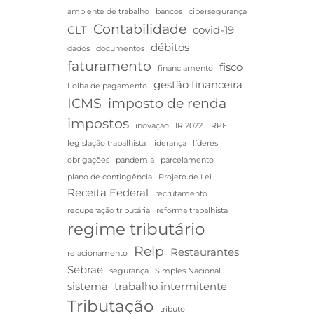
ambiente de trabalho
bancos
cibersegurança
Contabilidade
CLT
covid-19
débitos
dados
documentos
faturamento
fisco
financiamento
gestão financeira
Folha de pagamento
ICMS
imposto de renda
impostos
inovação
IR 2022
IRPF
legislação trabalhista
liderança
líderes
obrigações
pandemia
parcelamento
plano de contingência
Projeto de Lei
Receita Federal
recrutamento
recuperação tributária
reforma trabalhista
regime tributário
Relp
Restaurantes
relacionamento
Sebrae
segurança
Simples Nacional
sistema
trabalho intermitente
Tributação
tributo