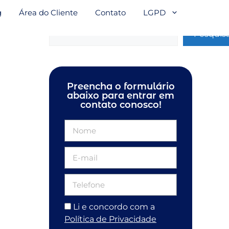
g
Área do Cliente
Contato
LGPD
Pesquisar
Pesquis
Preencha o formulário
abaixo para entrar em
contato conosco!
Li e concordo com a
Política de Privacidade