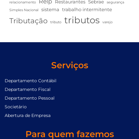
Relp
Restaurantes
Sebrae
relacionamento
segurança
sistema
trabalho intermitente
Simples Nacional
tributos
Tributação
tributo
varejo
Serviços
Departamento Contábil
Departamento Fiscal
Departamento Pessoal
Societário
Abertura de Empresa
Para quem fazemos